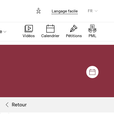
Options d'accessibilité
FR
Langage facile
e
Vidéos
Calendrier
Pétitions
PML
Séances e
Flux de séance
Retour
Retour
Retour