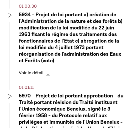
01:00:30
5934 - Projet de loi portant a) création de
l'Administration de la nature et des forêts b)
Play
modification de la loi modifiée du 22 juin
1963 fixant le régime des traitements des
fonctionnaires de l'Etat c) abrogation de la
loi modifiée du 4 juillet 1973 portant
réorganisation de l'administration des Eaux
et Forêts (vote)
Voir le détail
Télécharger cette séquence
01:01:11
5970 - Projet de loi portant approbation - du
Traité portant révision du Traité instituant
Play
l'Union économique Benelux, signé le 3
février 1958 - du Protocole relatif aux
privilèges et immunités de l'Union Benelux -