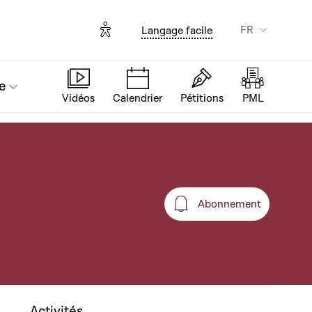
Options d'accessibilité
FR
Langage facile
e
Vidéos
Calendrier
Pétitions
PML
Abonnement
Abonnement
Activités