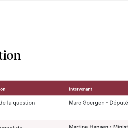
tion
ion
Intervenant
de la question
Marc Goergen • Déput
Martine Hansen • Minis