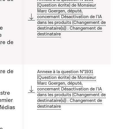
(Question écrite) de Monsieur
Marc Goergen, député,
concernant Désactivation de l'IA
dans les produits (Changement de
 liste qui précède
de
destinataire(s)) : Changement de
destinataire
e
tre de
tre de
Annexe à la question N°1931
(Question écrite) de Monsieur
Marc Goergen, député,
concernant Désactivation de l'IA
stre
dans les produits (Changement de
 liste qui précède
emier
destinataire(s)) : Changement de
destinataire
Médias