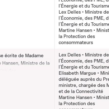
l'Économie, des PME, 
omie, des PME, de
l'Énergie et du Tourism
Lex Delles • Ministre de
ie et du Tourisme
l'Économie, des PME, 
(x) destinataire(s) :
l'Énergie et du Tourism
 Elisabeth Margue,
Martine Hansen • Minis
re déléguée auprès du
la Protection des
r ministre, chargée des
consommateurs
et de la Connectivité;
Lex Delles • Ministre de
e écrite de Madame
r Lex Delles, Ministre
l'Économie, des PME, 
 Hansen, Ministre de la
conomie, des PME, de
l'Énergie et du Tourism
tion des
ie et du Tourisme;
Elisabeth Margue • Mini
on graphique servant à afficher ou cacher tous les éléments de la
mateurs, Monsieur Lex
déléguée auprès du Pr
 Martine Hansen,
ministre, chargée des 
 Ministre de
e de la Protection des
et de la Connectivité
omie, des PME, de
mmateurs
Martine Hansen • Minis
ie et du Tourisme et
la Protection des
 Elisabeth Margue,