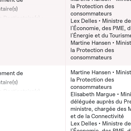
ement de
la Protection des
taire(s)
consommateurs
 Destinataire(s) :
Lex Delles • Ministre de
on graphique servant à afficher ou cacher tous les éléments de la
 Martine Hansen,
l'Économie, des PME, 
l'Énergie et du Tourism
e de la Protection des
Martine Hansen • Minis
mmateurs
la Protection des
(x) destinataire(s) :
consommateurs
r Lex Delles, Ministre
conomie, des PME, de
Martine Hansen • Minis
ement de
la Protection des
ie et du Tourisme;
taire(s)
consommateurs
 Martine Hansen,
 Destinataire(s) :
Elisabeth Margue • Mini
on graphique servant à afficher ou cacher tous les éléments de la
e de la Protection des
 Martine Hansen,
déléguée auprès du Pr
mmateurs
ministre, chargée des 
e de la Protection des
et de la Connectivité
mateurs; Monsieur Lex
Lex Delles • Ministre de
 Ministre de