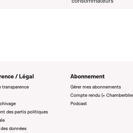
consommateurs
re déléguée auprès du
r ministre, chargée des
et de la Connectivité
rence / Légal
Abonnement
e transparence
Gérer mes abonnements
Compte rendu (« Chamberblie
rchivage
Podcast
t des partis politiques
ale
 des données