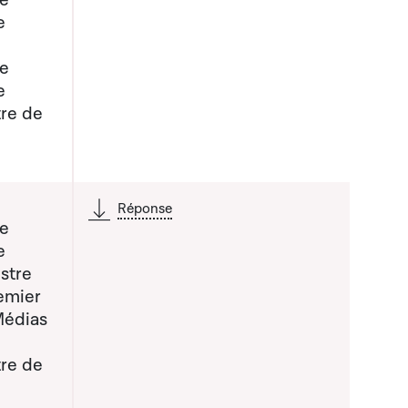
de
e
de
e
tre de
Réponse
de
e
stre
 liste qui précède
emier
Médias
tre de