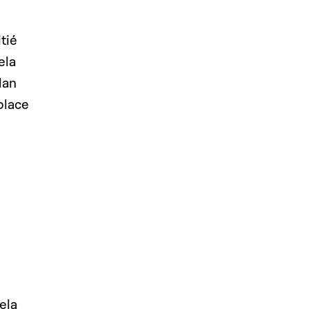
tié
ela
lan
place
ela