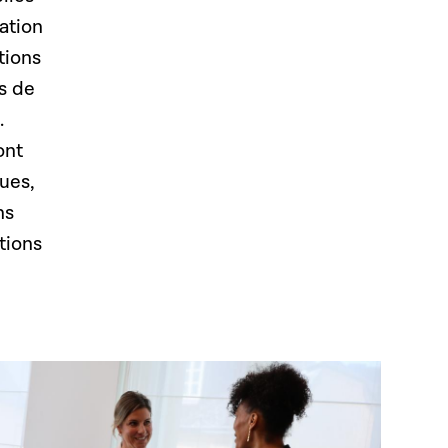
ation
tions
s de
.
ont
ques,
ns
tions
Open image in gallery