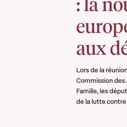
: la n
europ
aux d
Lors de la réunio
Commission des A
Famille, les dépu
de la lutte contr