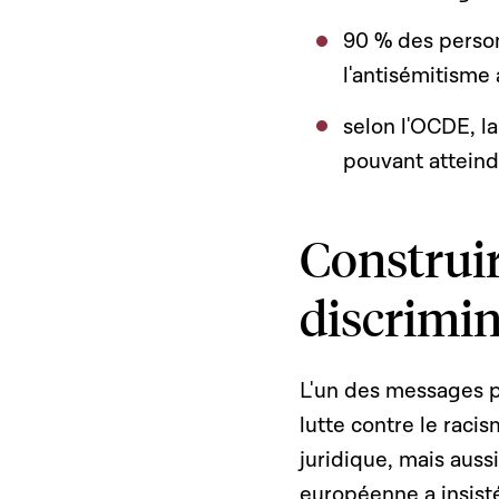
90 % des person
l'antisémitisme 
selon l'OCDE, la
pouvant atteindr
Construi
discrimi
L'un des messages pr
lutte contre le raci
juridique, mais auss
européenne a insisté