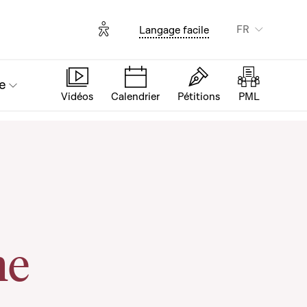
Options d'accessibilité
FR
Langage facile
e
Vidéos
Calendrier
Pétitions
PML
me