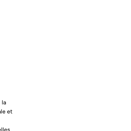
 la
le et
lles