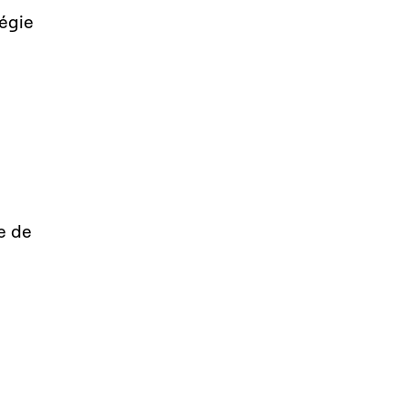
tégie
n
e de