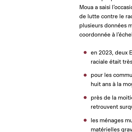
Moua a saisi l’occas
de lutte contre le 
plusieurs données ma
coordonnée à l’éche
en 2023, deux E
raciale était tr
pour les commun
huit ans à la m
près de la moit
retrouvent surqu
les ménages mus
matérielles grav