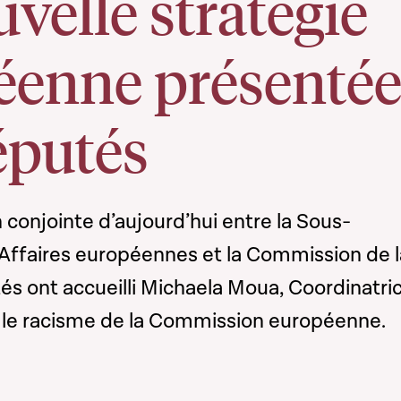
ouvelle stratégie
éenne présenté
éputés
n conjointe d’aujourd’hui entre la Sous-
ffaires européennes et la Commission de l
tés ont accueilli Michaela Moua, Coordinatri
e le racisme de la Commission européenne.