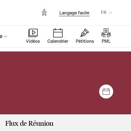
Options d'accessibilité
FR
Langage facile
e
Vidéos
Calendrier
Pétitions
PML
Séances e
Flux de Réunion