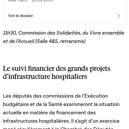
Max Hahn · 22.04.2026
qualifications professionnelles ; 2° la loi modifiée du 28
juillet 2018relative au revenu d’inclusion sociale ; 3° la
loi du 4 décembre 2019 portant création de l’Office
Voir le dossier
national de l’accueil ; 4° la loi du 7 août 2023 portant
organisation de l’assistance judiciaire et portant
11h30, Commission des Solidarités, du Vivre ensemble
abrogation de l’article 37-1de la loi modifiée du 10 août
1991sur la profession d’avocat ; 5° la loi du 18 juillet 2025
et de l'Accueil (Salle 4&5, retransmis)
autorisant le Fonds national de solidarité à participer
aux prix des prestations et services fournis dans les
structures d’hébergement pour personnes âgées et dans
les logements encadrés agréés
Le suivi financier des grands projets
d’infrastructure hospitaliers
Les députés des commissions de l’Exécution
budgétaire et de la Santé examineront la situation
actuelle en matière de financement des
infrastructures hospitalières. Il s’agit d’un exercice