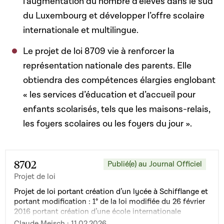
l’augmentation du nombre d’élèves dans le sud
du Luxembourg et développer l’offre scolaire
internationale et multilingue.
Le projet de loi 8709 vie à renforcer la
représentation nationale des parents. Elle
obtiendra des compétences élargies englobant
« les services d’éducation et d’accueil pour
enfants scolarisés, tels que les maisons-relais,
les foyers scolaires ou les foyers du jour ».
8702
Publié(e) au Journal Officiel
Projet de loi
Projet de loi portant création d’un lycée à Schifflange et
portant modification : 1° de la loi modifiée du 26 février
2016 portant création d’une école internationale
publique à Differdange ; 2° de la loi du 19 décembre
Claude Meisch · 11.02.2026