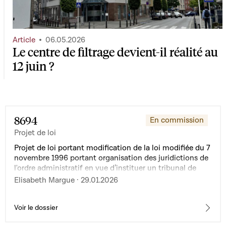
Article
06.05.2026
Le centre de filtrage devient-il réalité au
12 juin ?
8694
En commission
Projet de loi
Projet de loi portant modification de la loi modifiée du 7
novembre 1996 portant organisation des juridictions de
l'ordre administratif en vue d’instituer un tribunal de
l’asile et de l’immigration
Elisabeth Margue · 29.01.2026
Voir le dossier