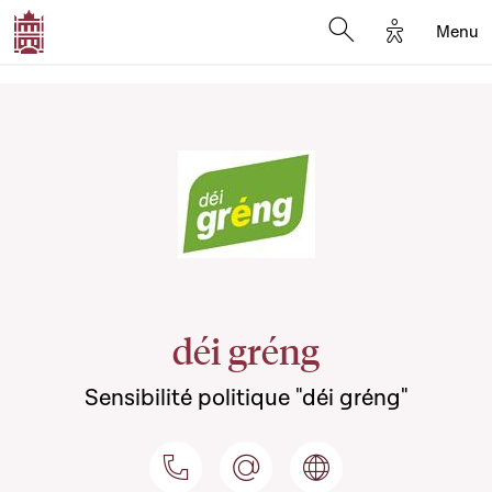
Options d'a
Menu
Open search moda
déi gréng
Sensibilité politique "déi gréng"