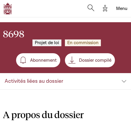
Options d'a
Menu
Open search moda
8698
Projet de loi
En commission
Abonnement
Dossier compilé
Abonnement
Activités liées au dossier
A propos du dossier