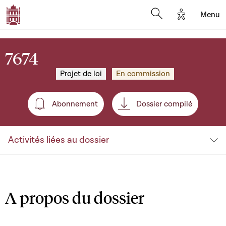
Options d'a
Menu
Open search moda
7674
Projet de loi
En commission
Abonnement
Dossier compilé
Abonnement
Activités liées au dossier
A propos du dossier