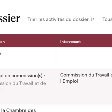
ssier
Trier les activités du dossier
Tou
ion
Intervenant
é
Commission du Travail 
é en commission(s) :
l'Emploi
sion du Travail et de
i
on graphique servant à afficher ou cacher tous les éléments de la
eur(s) : Monsieur
e la Chambre des