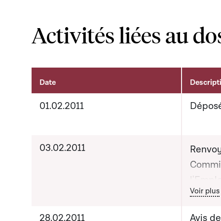
Activités liées au do
Date
Descript
Activités liées au dossier
01.02.2011
Dépos
03.02.2011
Renvoy
Commis
l'Emplo
Bout
Voir plus
Rapport
28.02.2011
Avis d