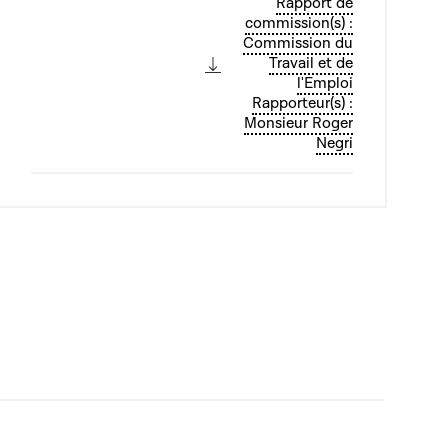
Rapport de
commission(s) :
Commission du
Travail et de
l'Emploi
Rapporteur(s) :
Monsieur Roger
Negri