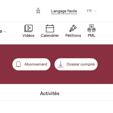
Options d'accessibilité
FR
Langage facile
e
Vidéos
Calendrier
Pétitions
PML
Abonnement
Dossier compilé
Abonnement
Activités