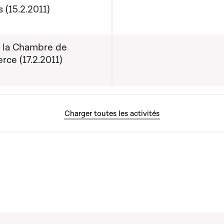
Negri
s (15.2.2011)
évisionnelle du rapport
e la Chambre de
mission : 17-10-2011
ce (17.2.2011)
Charger toutes les activités