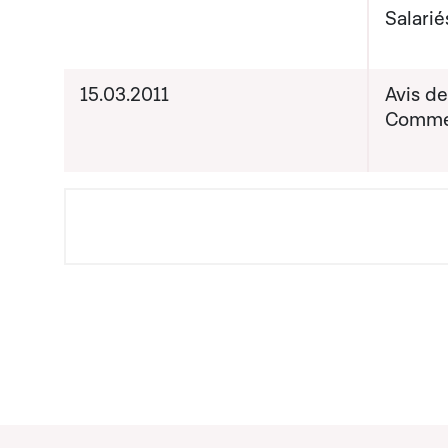
Roger 
Salarié
Date pr
15.03.2011
Avis d
de com
Commer