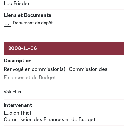
Luc Frieden
Document de dépôt
Renvoyé en commission(s) : Commission des
Finances et du Budget
Bouton graphique servant à afficher ou cacher tous les élé
Voir plus
Rapporteur(s) : Monsieur Lucien Thiel
Date prévisionnelle du rapport de commission : 30-
Lucien Thiel
04-2009
Commission des Finances et du Budget