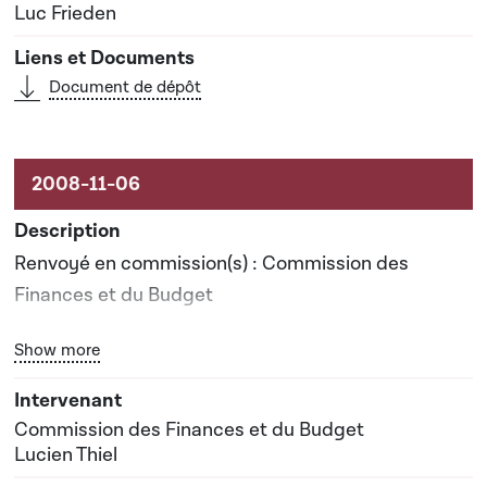
Luc Frieden
Document de dépôt
Renvoyé en commission(s) : Commission des
Finances et du Budget
Bouton graphique servant à afficher ou cacher tous les él
Show more
Rapporteur(s) : Monsieur Lucien Thiel
Date prévisionnelle du rapport de commission : 30-
Commission des Finances et du Budget
04-2009
Lucien Thiel