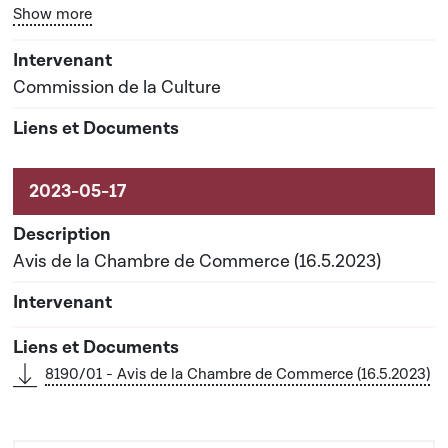
Bouton graphique servant à afficher ou cacher tous les él
Show more
Date prévisionnelle du rapport de commission : 22-
06-2023
Commission de la Culture
Avis de la Chambre de Commerce (16.5.2023)
8190/01 - Avis de la Chambre de Commerce (16.5.2023)