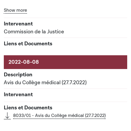
Bouton graphique servant à afficher ou cacher tous les él
Show more
Date prévisionnelle du rapport de commission : 21-
06-2023
Commission de la Justice
Avis du Collège médical (27.7.2022)
8033/01 - Avis du Collège médical (27.7.2022)