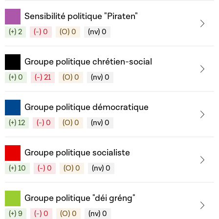
Sensibilité politique "Piraten"
(+) 2
(-) 0
(O) 0
(nv) 0
Groupe politique chrétien-social
(+) 0
(-) 21
(O) 0
(nv) 0
Groupe politique démocratique
(+) 12
(-) 0
(O) 0
(nv) 0
Groupe politique socialiste
(+) 10
(-) 0
(O) 0
(nv) 0
Groupe politique "déi gréng"
(+) 9
(-) 0
(O) 0
(nv) 0