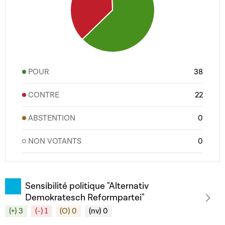
POUR
38
CONTRE
22
ABSTENTION
0
NON VOTANTS
0
Sensibilité politique "Alternativ
Demokratesch Reformpartei"
(+) 3
(-) 1
(O) 0
(nv) 0