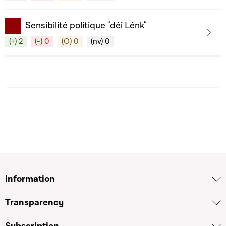
Sensibilité politique "déi Lénk"
(+) 2
(-) 0
(O) 0
(nv) 0
Information
Transparency