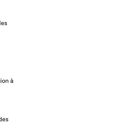
les
ion à
ides