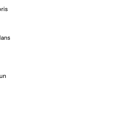
ris
dans
’un