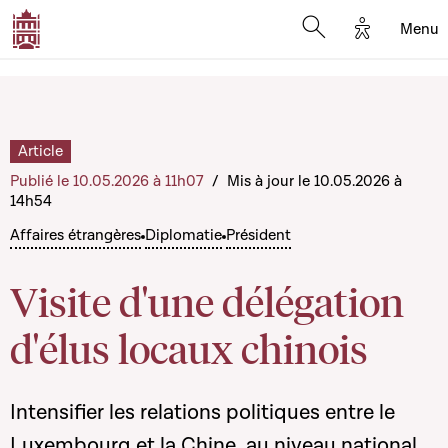
Options d'
Menu
Open search mod
Article
Publié le 10.05.2026 à 11h07
/
Mis à jour le 10.05.2026 à
14h54
Affaires étrangères
Diplomatie
Président
Visite d'une délégation
d'élus locaux chinois
Intensifier les relations politiques entre le
Luxembourg et la Chine, au niveau national