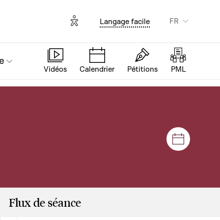
Options d'accessibilité
FR
Langage facile
e
Vidéos
Calendrier
Pétitions
PML
Séances e
Flux de séance