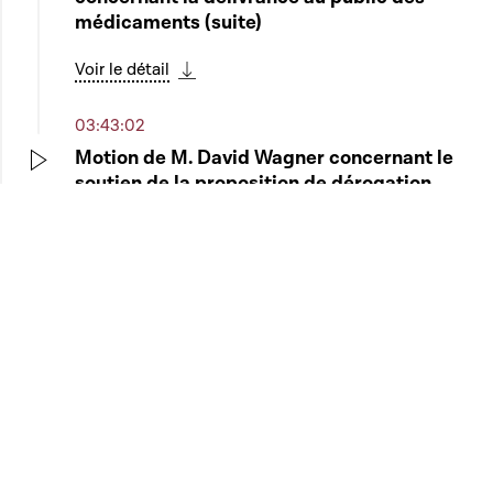
médicaments (suite)
Voir le détail
Télécharger cette séquence
03:43:02
Motion de M. David Wagner concernant le
soutien de la proposition de dérogation
Play
temporaire introduite par l'Inde et l'Afrique
du Sud à l'Organisation mondiale du
commerce en matière de propriété
intellectuelle
Voir le détail
Télécharger cette séquence
03:46:08
Clôture de la séance publique
Play
Télécharger cette séquence