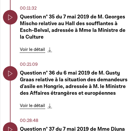
00:08:41
00:11:32
Ouverture de la séance publique
Question n° 35 du 7 mai 2019 de M. Georges
Mischo relative au Hall des soufflantes à
Play
Play
Esch-Belval, adressée à Mme la Ministre de
Télécharger cette séquence
la Culture
00:08:53
Communications
Voir le détail
Télécharger cette séquence
Fernand Etgen
Play
00:21:09
Télécharger cette séquence
Question n° 36 du 6 mai 2019 de M. Gusty
00:09:17
Graas relative à la situation des demandeurs
Play
7433 - Proposition de loi pour une finance
d'asile en Hongrie, adressée à M. le Ministre
durable et modifiant la loi du 17 décembre
des Affaires étrangères et européennes
Play
2010 concernant les organismes de
Voir le détail
placement collectif 7434 - Proposition de loi
Télécharger cette séquence
portant flexibilisation du congé parental et
extension de l'exercice du congé parental
00:28:48
aux grands-parents et modifiant 1. le Code
Question n° 37 du 7 mai 2019 de Mme Djuna