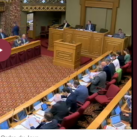
Play
Video