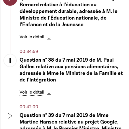
du travail, 2. le Code de la sécurité sociale, 3.
Bernard relative à l'éducation au
Play
la loi modifiée du 16 avril 1979 fixant le statut
développement durable, adressée à M. le
général des fonctionnaires de l'État et 4. la
Ministre de l'Éducation nationale, de
loi modifiée du 24 décembre 1985 fixant le
l'Enfance et de la Jeunesse
statut général des fonctionnaires
communaux 7435 - Proposition de loi portant
Voir le détail
modification de la loi modifiée du 4 juillet
Télécharger cette séquence
2008 sur la jeunesse 7436 - Proposition de
00:34:59
loi portant extension du cercle des
Question n° 38 du 7 mai 2019 de M. Paul
bénéficiaires du congé pour raisons
Galles relative aux pensions alimentaires,
familiales aux grands-parents et modifiant
Play
adressée à Mme le Ministre de la Famille et
le Code du travail 7437 - Proposition de loi
de l'Intégration
portant modification du Livre IV du Code de
la sécurité sociale relatif aux prestations
Voir le détail
familiales 7438 - Proposition de loi portant
Télécharger cette séquence
modification du Livre III du Code de la
00:42:00
sécurité sociale relatif au années bébé («
Baby Years ») - Déclarations de recevabilité
Question n° 39 du 7 mai 2019 de Mme
Martine Hansen relative au projet Google,
Fernand Etgen
Play
adressée à M. le Premier Ministre, Ministre