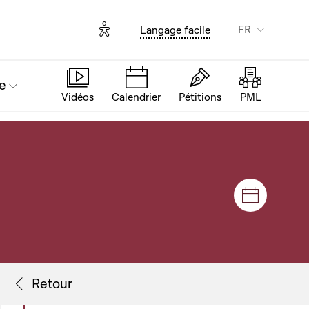
Options d'accessibilité
FR
Langage facile
e
Vidéos
Calendrier
Pétitions
PML
Séances e
Flux de séance
Retour