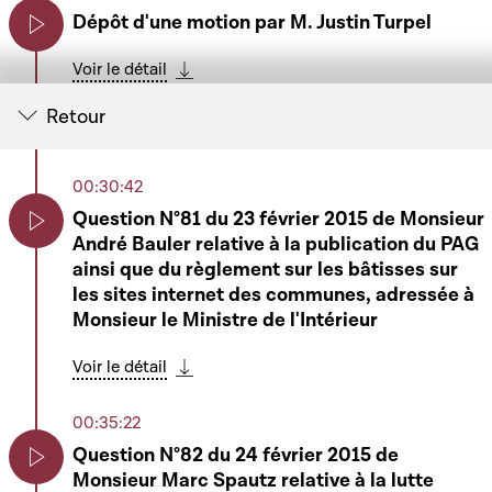
Dépôt d'une motion par M. Justin Turpel
Play
Voir le détail
Télécharger cette séquence
Retour
00:25:36
Ordre du jour (suite)
Mars Di Bartolomeo
00:30:42
Play
Question N°81 du 23 février 2015 de Monsieur
Voir le détail
André Bauler relative à la publication du PAG
Télécharger cette séquence
Play
ainsi que du règlement sur les bâtisses sur
00:30:00
les sites internet des communes, adressée à
Motion de M. Justin Turpel relative aux
Monsieur le Ministre de l'Intérieur
négociations de lEurogroup avec les
Play
Voir le détail
représentants du Gouvernement de la Grèce
Télécharger cette séquence
Voir le détail
00:35:22
Télécharger cette séquence
Question N°82 du 24 février 2015 de
00:30:15
Monsieur Marc Spautz relative à la lutte