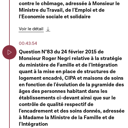
Play
Heure de questions au Gouvernement
contre le chômage, adressée à Monsieur le
Ministre du Travail, de l'Emploi et de
Play
Voir le détail
l'Economie sociale et solidaire
Télécharger cette séquence
Voir le détail
01:21:09
Télécharger cette séquence
Question élargie N°4 de Monsieur Marcel
00:43:54
Oberweis sur le "PIB du bien-être"
Play
Question N°83 du 24 février 2015 de
Voir le détail
Monsieur Roger Negri relative à la stratégie
Play
Télécharger cette séquence
du ministère de Famille et de l'Intégration
quant à la mise en place de structures de
01:31:03
logement encadré, CIPA et maisons de soins
Changement de composition d'une
en fonction de l'évolution de la pyramide des
commission parlementaire
Play
âges des personnes habitant dans les
Mars Di Bartolomeo
établissements ci-devant ainsi que sur le
contrôle de qualité respectif de
Télécharger cette séquence
l'encadrement et des soins donnés, adressée
01:31:48
à Madame la Ministre de la Famille et de
l'Intégration
6738 - Proposition de loi portant