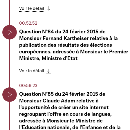
organisation d'un référendum national sur
Play
Voir le détail
différentes questions en relation avec
Télécharger cette séquence
l'élaboration d'une nouvelle Constitution -
Rapporteur : Monsieur Alex Bodry
00:52:52
Question N°84 du 24 février 2015 de
Voir le détail
Monsieur Fernand Kartheiser relative à la
Télécharger cette séquence
Play
publication des résultats des élections
02:30:04
européennes, adressée à Monsieur le Premier
Ministre, Ministre d'Etat
Dépôt d'une proposition de loi par M. Claude
Wiseler
Play
Voir le détail
Télécharger cette séquence
Voir le détail
Télécharger cette séquence
00:56:23
02:32:05
Question N°85 du 24 février 2015 de
Monsieur Claude Adam relative à
6738 - Proposition de loi portant
Play
l'opportunité de créer un site internet
organisation d'un référendum national sur
Play
regroupant l'offre en cours de langues,
différentes questions en relation avec
adressée à Monsieur le Ministre de
l'élaboration d'une nouvelle Constitution
l'Education nationale, de l'Enfance et de la
(suite) - Rapporteur : Monsieur Alex Bodry