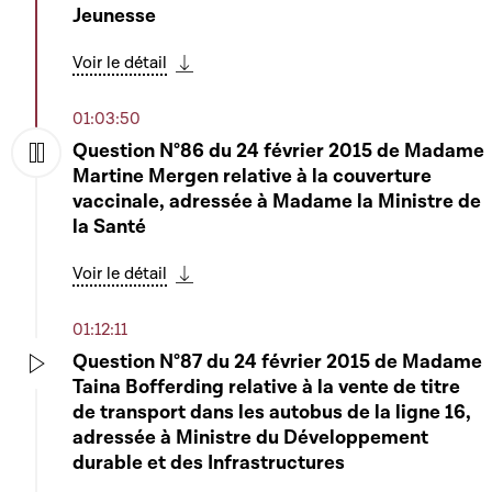
Jeunesse
Voir le détail
Télécharger cette séquence
Voir le détail
Télécharger cette séquence
04:50:30
01:03:50
6600 - Projet de loi relatif au réseau
Question N°86 du 24 février 2015 de Madame
cyclable national et aux raccordements de
Play
Martine Mergen relative à la couverture
ce réseau vers les réseaux cyclables
Play
vaccinale, adressée à Madame la Ministre de
communaux - Rapportrice : Madame Josée
la Santé
Lorsché
Voir le détail
Voir le détail
Télécharger cette séquence
Télécharger cette séquence
01:12:11
Question N°87 du 24 février 2015 de Madame
Taina Bofferding relative à la vente de titre
Play
de transport dans les autobus de la ligne 16,
adressée à Ministre du Développement
durable et des Infrastructures