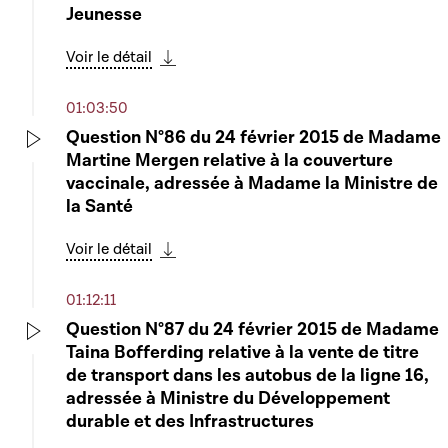
Jeunesse
Voir le détail
Télécharger cette séquence
Voir le détail
Télécharger cette séquence
04:50:30
01:03:50
6600 - Projet de loi relatif au réseau
Question N°86 du 24 février 2015 de Madame
cyclable national et aux raccordements de
Play
Martine Mergen relative à la couverture
ce réseau vers les réseaux cyclables
Play
vaccinale, adressée à Madame la Ministre de
communaux - Rapportrice : Madame Josée
la Santé
Lorsché
Voir le détail
Voir le détail
Télécharger cette séquence
Télécharger cette séquence
01:12:11
Question N°87 du 24 février 2015 de Madame
Taina Bofferding relative à la vente de titre
Play
de transport dans les autobus de la ligne 16,
adressée à Ministre du Développement
durable et des Infrastructures