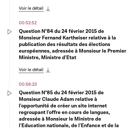
organisation d'un référendum national sur
Play
Voir le détail
différentes questions en relation avec
Télécharger cette séquence
l'élaboration d'une nouvelle Constitution -
Rapporteur : Monsieur Alex Bodry
00:52:52
Question N°84 du 24 février 2015 de
Voir le détail
Monsieur Fernand Kartheiser relative à la
Télécharger cette séquence
Play
publication des résultats des élections
02:30:04
européennes, adressée à Monsieur le Premier
Ministre, Ministre d'Etat
Dépôt d'une proposition de loi par M. Claude
Wiseler
Play
Voir le détail
Télécharger cette séquence
Voir le détail
Télécharger cette séquence
00:56:23
02:32:05
Question N°85 du 24 février 2015 de
Monsieur Claude Adam relative à
6738 - Proposition de loi portant
Play
l'opportunité de créer un site internet
organisation d'un référendum national sur
Play
regroupant l'offre en cours de langues,
différentes questions en relation avec
adressée à Monsieur le Ministre de
l'élaboration d'une nouvelle Constitution
l'Education nationale, de l'Enfance et de la
(suite) - Rapporteur : Monsieur Alex Bodry