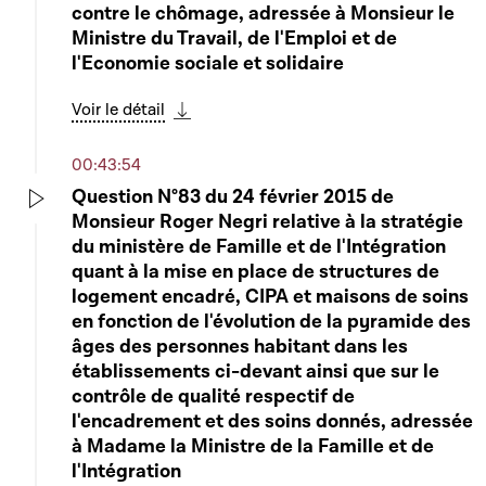
Play
Heure de questions au Gouvernement
contre le chômage, adressée à Monsieur le
Ministre du Travail, de l'Emploi et de
Play
Voir le détail
l'Economie sociale et solidaire
Télécharger cette séquence
Voir le détail
01:21:09
Télécharger cette séquence
Question élargie N°4 de Monsieur Marcel
00:43:54
Oberweis sur le "PIB du bien-être"
Play
Question N°83 du 24 février 2015 de
Voir le détail
Monsieur Roger Negri relative à la stratégie
Play
Télécharger cette séquence
du ministère de Famille et de l'Intégration
quant à la mise en place de structures de
01:31:03
logement encadré, CIPA et maisons de soins
Changement de composition d'une
en fonction de l'évolution de la pyramide des
commission parlementaire
Play
âges des personnes habitant dans les
Mars Di Bartolomeo
établissements ci-devant ainsi que sur le
contrôle de qualité respectif de
Télécharger cette séquence
l'encadrement et des soins donnés, adressée
01:31:48
à Madame la Ministre de la Famille et de
l'Intégration
6738 - Proposition de loi portant