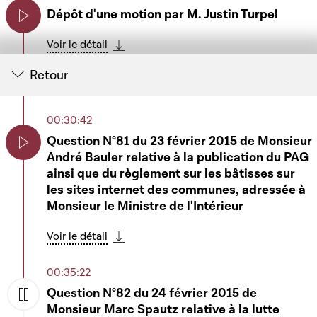
Dépôt d'une motion par M. Justin Turpel
Play
Voir le détail
Télécharger cette séquence
Retour
00:25:36
Ordre du jour (suite)
Mars Di Bartolomeo
00:30:42
Play
Question N°81 du 23 février 2015 de Monsieur
Voir le détail
André Bauler relative à la publication du PAG
Télécharger cette séquence
Play
ainsi que du règlement sur les bâtisses sur
00:30:00
les sites internet des communes, adressée à
Motion de M. Justin Turpel relative aux
Monsieur le Ministre de l'Intérieur
négociations de lEurogroup avec les
Play
Voir le détail
représentants du Gouvernement de la Grèce
Télécharger cette séquence
Voir le détail
00:35:22
Télécharger cette séquence
Question N°82 du 24 février 2015 de
00:30:15
Monsieur Marc Spautz relative à la lutte