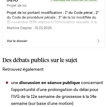
Projet de loi
Projet de loi portant modification : 1° du Code pénal ; 2°
du Code de procédure pénale ; 3° de la loi modifiée du
15 novembre 1978 relative à l'information sexuelle, à la
prévention de l'avortement clandestin et à la
Martine Deprez · 31.01.2025
réglementation de l'interruption de la grossesse
Voir le dossier
Des débats publics sur le sujet
Retrouvez également
une
discussion en séance publique
concernant
l'opportunité d'une prolongation du délai pour
l'IVG de la 12e semaine de grossesse à la 14e
semaine (sur base d'une motion)