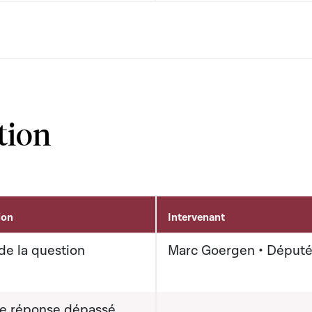
tion
ion
Intervenant
de la question
Marc Goergen • Déput
de réponse dépassé