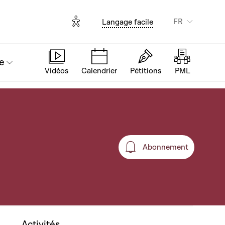
Options d'accessibilité
FR
Langage facile
e
Vidéos
Calendrier
Pétitions
PML
Abonnement
Abonnement
Activités