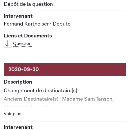
Dépôt de la question
Fernand Kartheiser • Député
Question
Changement de destinataire(s)
Anciens Destinataire(s) : Madame Sam Tanson,
Ministre de la Justice
Bouton graphique servant à afficher ou cacher tous les élé
Voir plus
Nouveau(x) destinataire(s) : Madame Sam Tanson,
Ministre de la Justice; Monsieur Xavier Bettel,