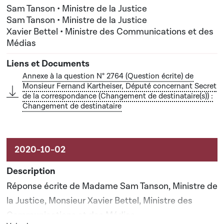
Ministre des Communications et des Médias
Sam Tanson • Ministre de la Justice
Sam Tanson • Ministre de la Justice
Xavier Bettel • Ministre des Communications et des
Médias
Annexe à la question N° 2764 (Question écrite) de
Monsieur Fernand Kartheiser, Député concernant Secret
de la correspondance (Changement de destinataire(s)) :
Changement de destinataire
Réponse écrite de Madame Sam Tanson, Ministre de
la Justice, Monsieur Xavier Bettel, Ministre des
Communications et des Médias