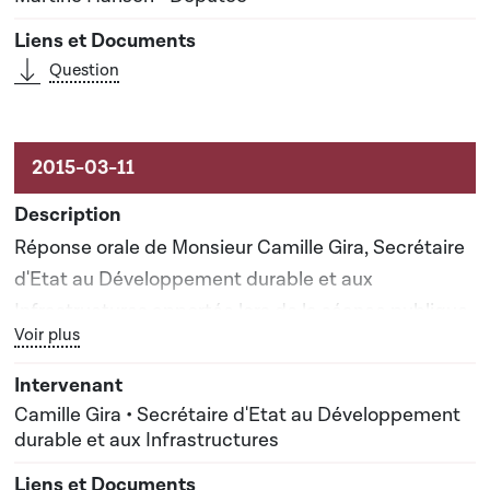
Question
Réponse orale de Monsieur Camille Gira, Secrétaire
d'Etat au Développement durable et aux
Infrastructures apportée lors de la séance publique
Bouton graphique servant à afficher ou cacher tous les élé
Voir plus
n°23
Camille Gira • Secrétaire d'Etat au Développement
durable et aux Infrastructures