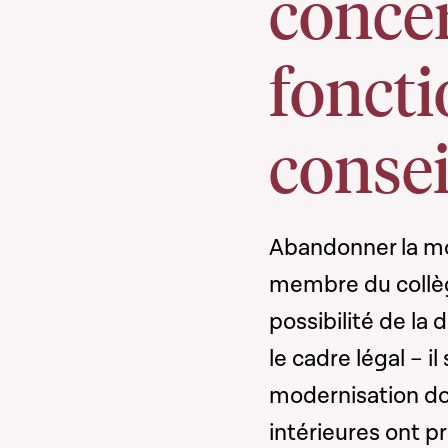
concer
fonct
conse
Abandonner la mot
membre du collèg
possibilité de la
le cadre légal – i
modernisation do
intérieures ont p