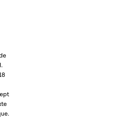
 de
.
18
sept
xte
que.