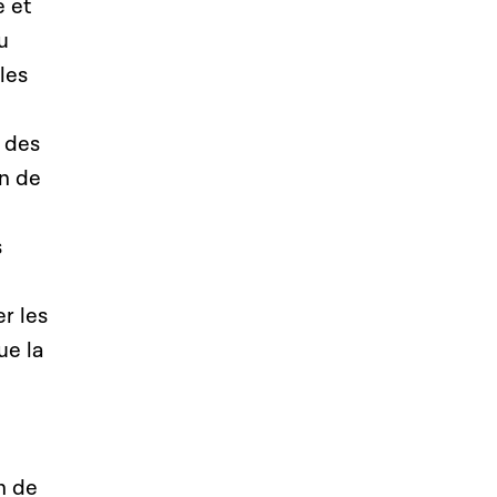
 et
u
les
e des
on de
s
r les
ue la
n de