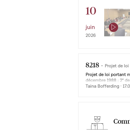
10
juin
2026
8218
Projet de loi
Projet de loi portant 
décembre 1988 ; 2° de
communal et le déve
Taina Bofferding · 17.
Commi