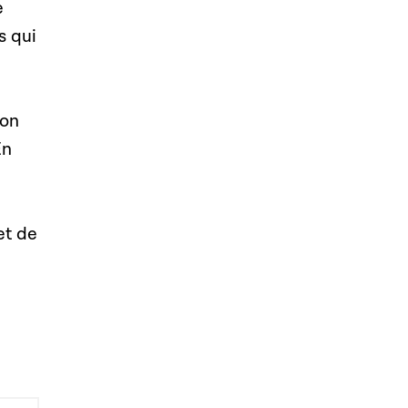
e
s qui
ion
En
et de