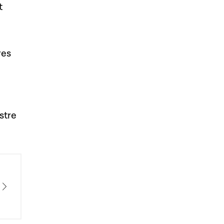
t
res
stre