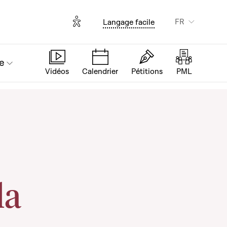
Options d'accessibilité
FR
Langage facile
e
Vidéos
Calendrier
Pétitions
PML
la