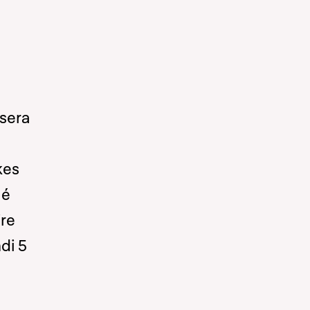
 sera
kes
mé
ire
di 5