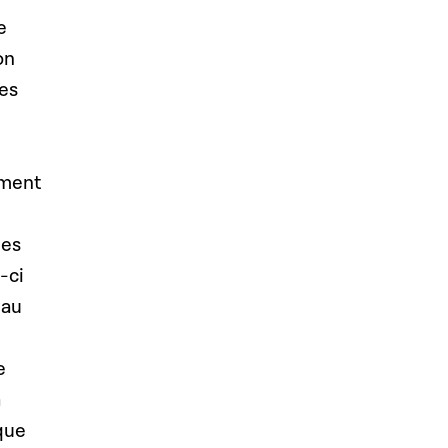
e
on
res
ement
les
-ci
 au
e
a
que