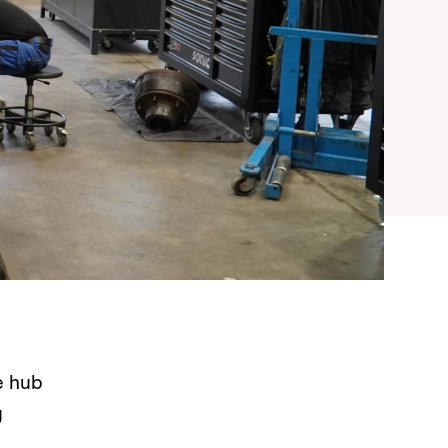
e hub
y