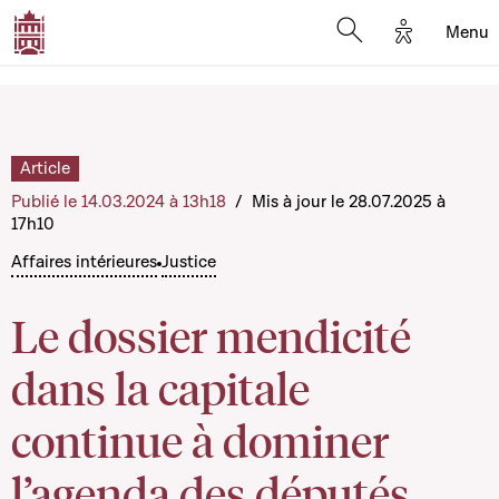
Options d'
Menu
Open search mod
Article
Publié le 14.03.2024 à 13h18
/
Mis à jour le 28.07.2025 à
17h10
Affaires intérieures
Justice
Le dossier mendicité
dans la capitale
continue à dominer
l’agenda des députés