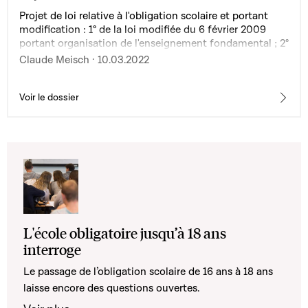
Projet de loi relative à l'obligation scolaire et portant
modification : 1° de la loi modifiée du 6 février 2009
portant organisation de l'enseignement fondamental ; 2°
de la loi modifiée du 18 mars 2013 relative aux
Claude Meisch · 10.03.2022
traitements de données à caractère personnel
concernant les élèves
Voir le dossier
L'école obligatoire jusqu’à 18 ans
interroge
Le passage de l’obligation scolaire de 16 ans à 18 ans
laisse encore des questions ouvertes.