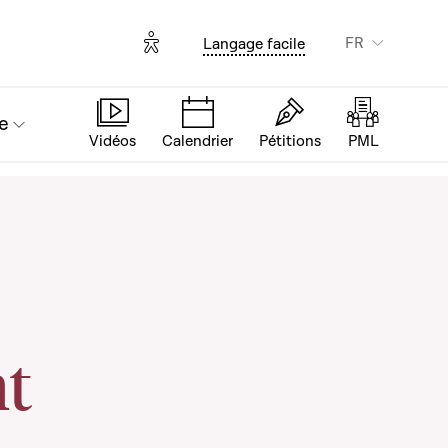
Options d'accessibilité
FR
Langage facile
e
Vidéos
Calendrier
Pétitions
PML
nt