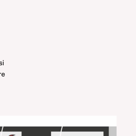
si
re