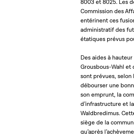
8003 et 8025. Les d
Commission des Affai
entérinent ces fusio
administratif des f
étatiques prévus pou
Des aides à hauteur
Grousbous-Wahl et d
sont prévues, selon
débourser une bonn
son emprunt, la co
d’infrastructure et
Waldbredimus. Cette 
siège de la commune
qu’après l’achèveme