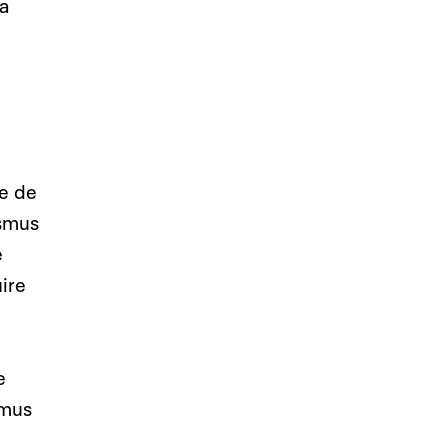
a
ne de
ismus
e
ire
e
imus