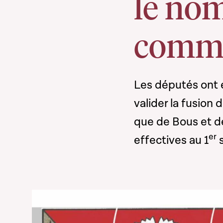
le no
commu
Les députés ont e
valider la fusio
que de Bous et d
er
effectives au 1
s