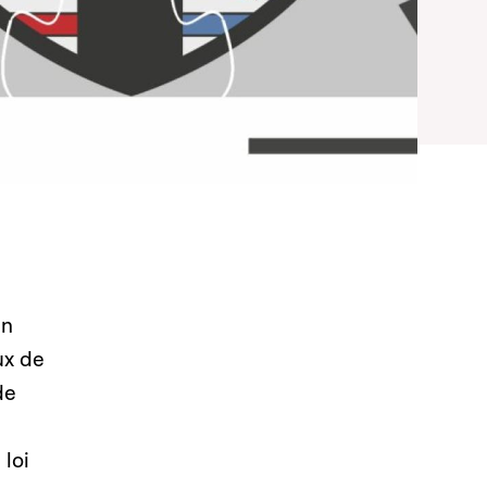
in
ux de
de
 loi