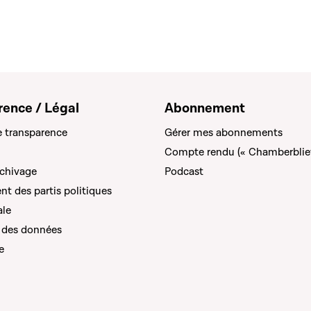
rence / Légal
Abonnement
e transparence
Gérer mes abonnements
Compte rendu (« Chamberblie
rchivage
Podcast
t des partis politiques
ale
 des données
e