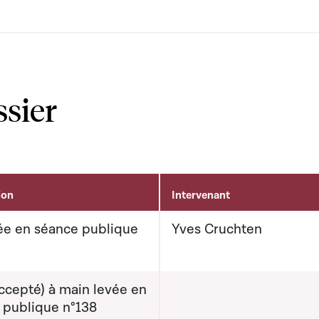
ssier
ion
Intervenant
e en séance publique
Yves Cruchten
ccepté) à main levée en
 publique n°138