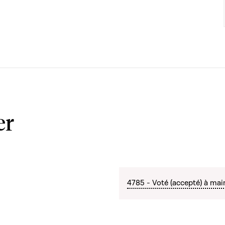
er
4785 - Voté (accepté) à mai