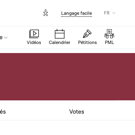
Options d'accessibilité
FR
Langage facile
e
Vidéos
Calendrier
Pétitions
PML
tés
Votes