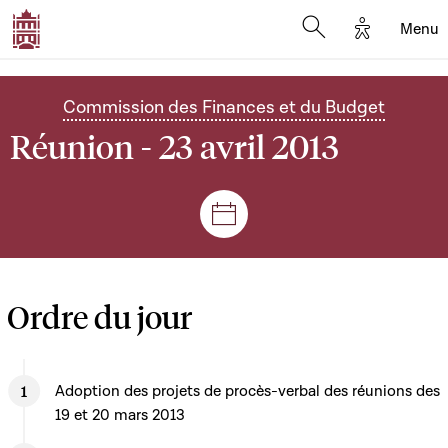
Options d'
Menu
Open search mod
Commission des Finances et du Budget
Réunion - 23 avril 2013
Séances et réunions
Ordre du jour
Adoption des projets de procès-verbal des réunions des
19 et 20 mars 2013