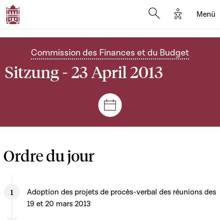
Options d'
Menü
Open search mod
Commission des Finances et du Budget
Sitzung - 23 April 2013
Plenar- und Ausschusssitz
Ordre du jour
Adoption des projets de procès-verbal des réunions des
19 et 20 mars 2013