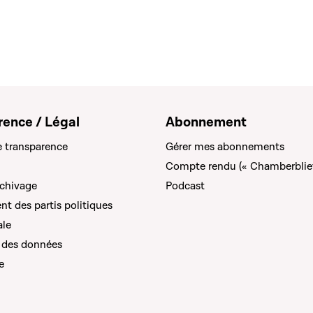
rence / Légal
Abonnement
e transparence
Gérer mes abonnements
Compte rendu (« Chamberblie
rchivage
Podcast
t des partis politiques
ale
 des données
e