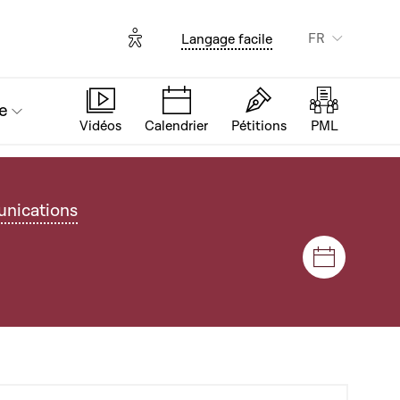
Options d'accessibilité
FR
Langage facile
e
Vidéos
Calendrier
Pétitions
PML
unications
Séances e