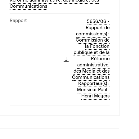
Réforme administrative, des Media et des
Communications
Rapport
5656/06 -
Rapport de
commission(s) :
Commission de
la Fonction
publique et de la
Réforme
administrative,
des Media et des
Communications
Rapporteur(s) :
Monsieur Paul-
Henri Meyers