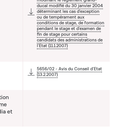
 liste qui précède
ducal modifié du 30 janvier 2004
déterminant les cas d'exception
ou de tempérament aux
conditions de stage, de formation
pendant le stage et d'examen de
fin de stage pour certains
candidats des administrations de
l'Etat (11.1.2007)
5656/02 - Avis du Conseil d'Etat
(13.2.2007)
tion
rme
ia et