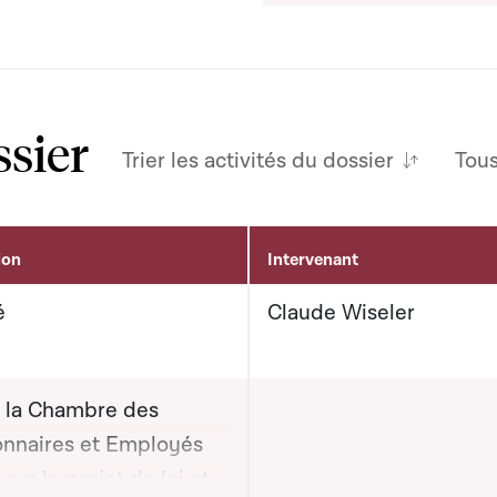
ssier
Trier les activités du dossier
Tou
ion
Intervenant
é
Claude Wiseler
e la Chambre des
onnaires et Employés
 sur le projet de loi et