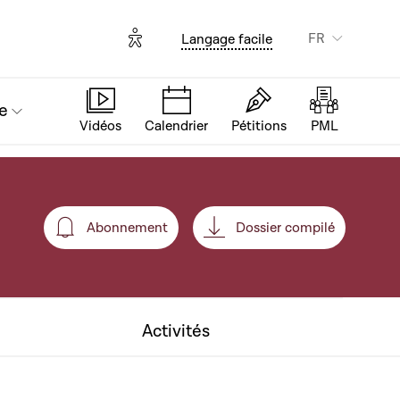
Options d'accessibilité
FR
Langage facile
e
Vidéos
Calendrier
Pétitions
PML
Abonnement
Dossier compilé
Abonnement
Activités