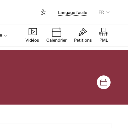
Options d'accessibilité
FR
Langage facile
e
Vidéos
Calendrier
Pétitions
PML
Séances e