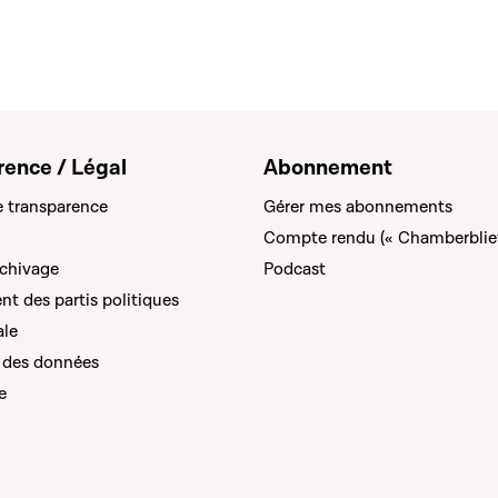
rence / Légal
Abonnement
e transparence
Gérer mes abonnements
Compte rendu (« Chamberblie
rchivage
Podcast
t des partis politiques
ale
 des données
e