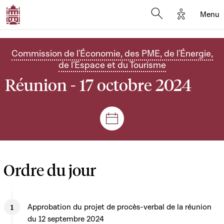
Options d'
Menu
Open search mod
Commission de l'Économie, des PME, de l'Énergie,
de l'Espace et du Tourisme
Réunion - 17 octobre 2024
Séances et réunions
Ordre du jour
Approbation du projet de procès-verbal de la réunion
du 12 septembre 2024