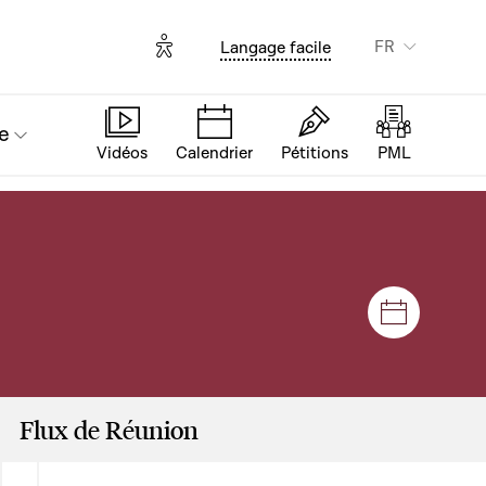
Options d'accessibilité
FR
Langage facile
e
Vidéos
Calendrier
Pétitions
PML
Séances e
Flux de Réunion