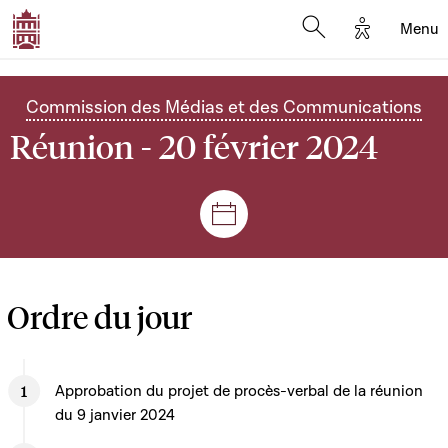
Options d'
Menu
Open search mod
Commission des Médias et des Communications
Réunion - 20 février 2024
Séances et réunions
Ordre du jour
Approbation du projet de procès-verbal de la réunion
du 9 janvier 2024