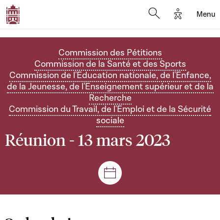
Options d'
Menu
Open search mod
Commission des Pétitions
Commission de la Santé et des Sports
Commission de l'Education nationale, de l'Enfance,
de la Jeunesse, de l'Enseignement supérieur et de la
Recherche
Commission du Travail, de l'Emploi et de la Sécurité
sociale
Réunion - 13 mars 2023
Séances et réunions