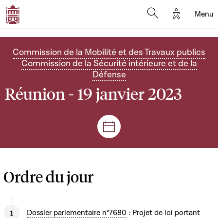
Options d'
Menu
Open search mod
Commission de la Mobilité et des Travaux publics
Commission de la Sécurité intérieure et de la
Défense
Réunion - 19 janvier 2023
Séances et réunions
Ordre du jour
Dossier parlementaire n°7680
: Projet de loi portant