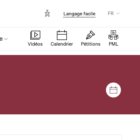
Options d'accessibilité
FR
Langage facile
e
Vidéos
Calendrier
Pétitions
PML
Séances e