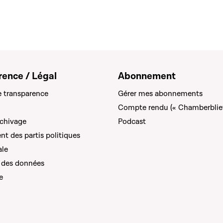
rence / Légal
Abonnement
e transparence
Gérer mes abonnements
Compte rendu (« Chamberblie
rchivage
Podcast
t des partis politiques
ale
 des données
e