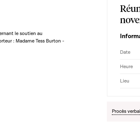
Réun
nove
cernant le soutien au
Inform
orteur : Madame Tess Burton -
Date
Heure
Lieu
Procès verba