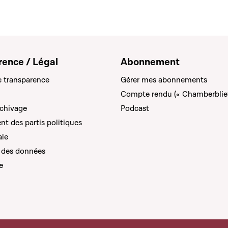
rence / Légal
Abonnement
e transparence
Gérer mes abonnements
Compte rendu (« Chamberblie
rchivage
Podcast
t des partis politiques
ale
 des données
e