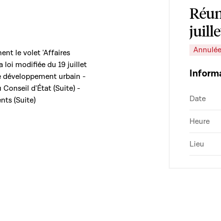
Réun
juill
Annulé
nt le volet 'Affaires
a loi modifiée du 19 juillet
Inform
 développement urbain -
Conseil d'État (Suite) -
Date
nts (Suite)
Heure
Lieu