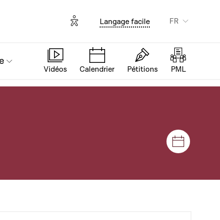
Options d'accessibilité
FR
Langage facile
e
Vidéos
Calendrier
Pétitions
PML
Séances e