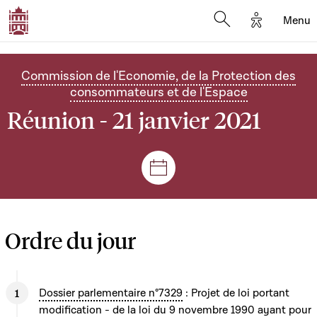
Options d'
Menu
Open search mod
Commission de l'Economie, de la Protection des
consommateurs et de l'Espace
Réunion - 21 janvier 2021
Séances et réunions
Ordre du jour
Dossier parlementaire n°7329
: Projet de loi portant
modification - de la loi du 9 novembre 1990 ayant pour