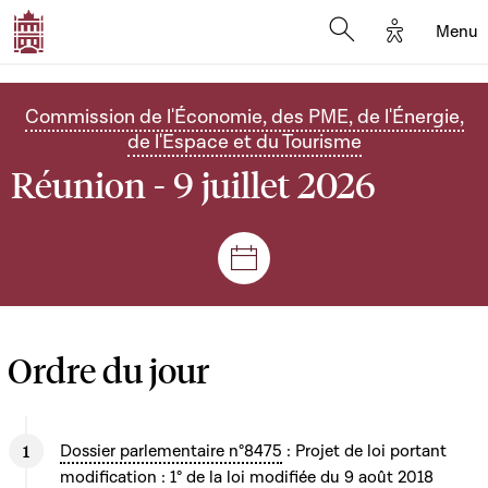
Options d'
Menu
Open search mod
Commission de l'Économie, des PME, de l'Énergie,
de l'Espace et du Tourisme
Réunion - 9 juillet 2026
Séances et réunions
Ordre du jour
Dossier parlementaire n°8475
: Projet de loi portant
modification : 1° de la loi modifiée du 9 août 2018