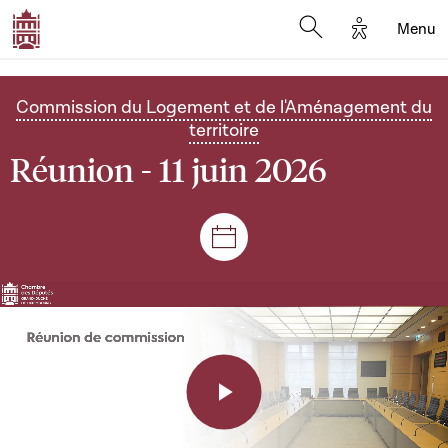
Options d'a
Menu
Open search moda
Commission du Logement et de l'Aménagement du
territoire
Réunion - 11 juin 2026
Séances et réunions
Play