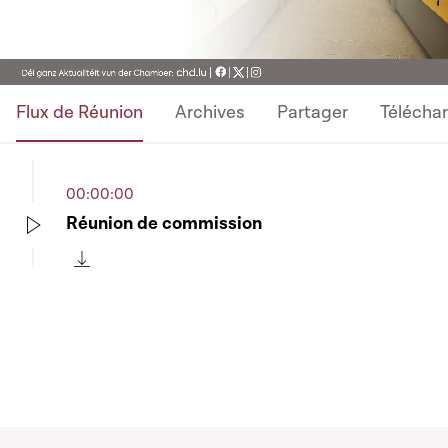
Video
Flux de Réunion
Archives
Partager
Télécha
00:00:00
Réunion de commission
Play
Télécharger cette séquence