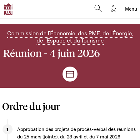
Options d'
Menu
Open search mod
Commission de l'Économie, des PME, de l'Énergie,
de l'Espace et du Tourisme
Réunion - 4 juin 2026
Séances et réunions
Ordre du jour
Approbation des projets de procès-verbal des réunions
du 25 mars (jointe), du 23 avril et du 7 mai 2026