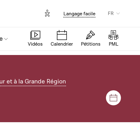
Options d'accessibilité
FR
Langage facile
e
Vidéos
Calendrier
Pétitions
PML
r et à la Grande Région
Séances e