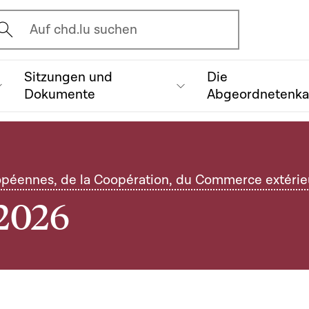
vrir l'écran de recherche
Auf chd.lu suchen
Sitzungen und
Die
Dokumente
Abgeordnetenk
opéennes, de la Coopération, du Commerce extérieu
 2026