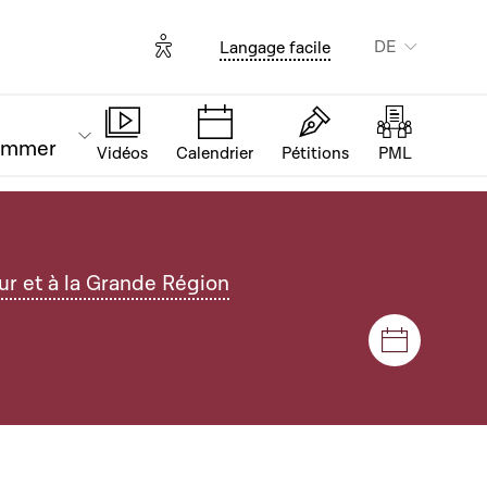
Options d'accessibilité
DE
Langage facile
ammer
Vidéos
Calendrier
Pétitions
PML
r et à la Grande Région
Plenar- u