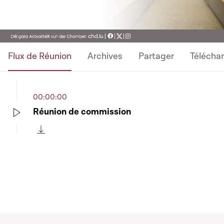
Video
Flux de Réunion
Archives
Partager
Télécha
00:00:00
Réunion de commission
Play
Télécharger cette séquence