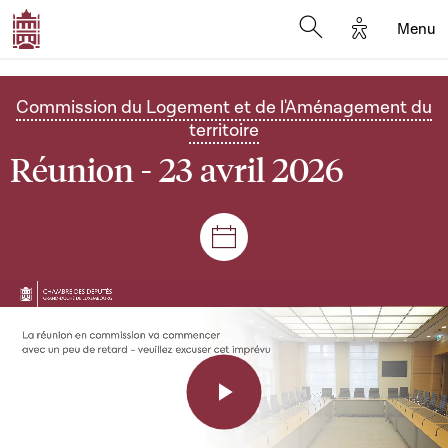
Options d'a
Menu
Open search moda
Commission du Logement et de l'Aménagement du
territoire
Réunion - 23 avril 2026
Séances et réunions
Play