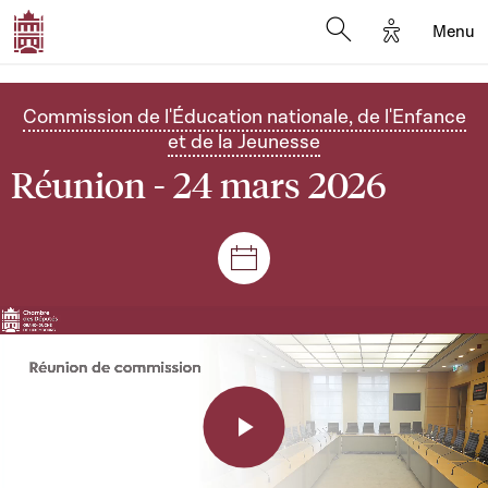
Options d'a
Menu
Open search moda
Commission de l'Éducation nationale, de l'Enfance
et de la Jeunesse
Réunion - 24 mars 2026
Séances et réunions
Play