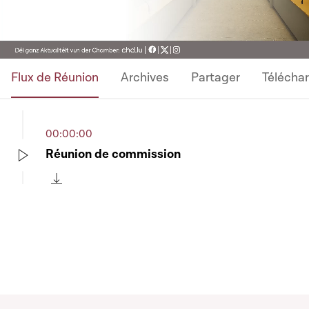
Video
Flux de Réunion
Archives
Partager
Télécha
00:00:00
Réunion de commission
Play
Télécharger cette séquence